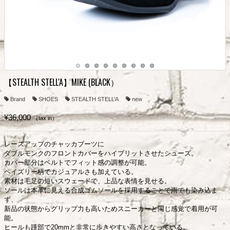
【STEALTH STELL'A】MIKE (BLACK）
Brand
SHOES
STEALTH STELL’A
new
¥36,000
（tax in）
レースアップのチャッカブーツに
ダブルモンクのフロントカバーをハイブリットさせたシューズ。
カバー部分はベルトでフィット感の調整が可能。
ペイズリー柄でカジュアルさも加えている。
素材は毛足の短いスウェードで、上品な表情を見せる。
ソールは本革に見える合成ゴムソールを採用することで雨でも染み込ま
ず、
新品の状態からグリップ力も高いためスニーカーと同じ感覚で着用が可
能。
ヒールも踵部で20mmと非常に歩きやすい高さとなっている。