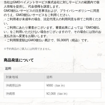
当社は
GMOペイメントサービス株式会社
に対しサービスの範囲内で個
人情報を提供し、代金債権を譲渡します。
GMO後払いサービスの
注意事項
および、
プライバシーポリシー
に同意
のうえ、GMO後払いサービスをご利用ください。
・ご利用者が未成年の場合、法定代理人の利用同意を得てご利用くださ
い。
・ご利用にあたり審査がございます。審査結果によっては「GMO後払
い」をご利用いただけない場合がございますので、その場合には別のお
支払方法へ変更をお願いします。
・ご利用限度額はGMO後払い累計で、55,000円（税込）です。
※予約商品のご購入には利用できません。
商品発送について
送料
対象地域
送料
沖縄県以外
¥880（tax in）
沖縄県
¥2,068（tax in）