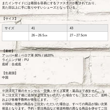
またインサイドには着脱を容易にするファスナーが配されており、
見た目以上に手に取りやすいシューズとなっている。
【サイズ】
サイズ
41
43
26～26.5㎝
27～27.5cm
【素材】
アッパー材：ベロア革 80% / 綿20%
ライニング材：PU
底材：合成底
【生産国】
中国
※決済完了後のキャンセル・交換・サイズ変更・返品はできません。
※ご注文完了後に追加でご注文をいただいた場合でも、注文ごとに、送料
および各種手数料が発生します。
※同時に複数の商品をご注文いただいた場合は、すべての商品が揃い次第
発送となります。予約・受注商品など発送時期の異なる商品を併せてご注