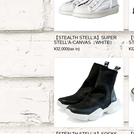
【STEALTH STELL'A】SUPER
【
STELL'A-CANVAS（WHITE）
S
¥32,000(tax in)
¥32
【STEALTH STELL'A】SOCKS
【