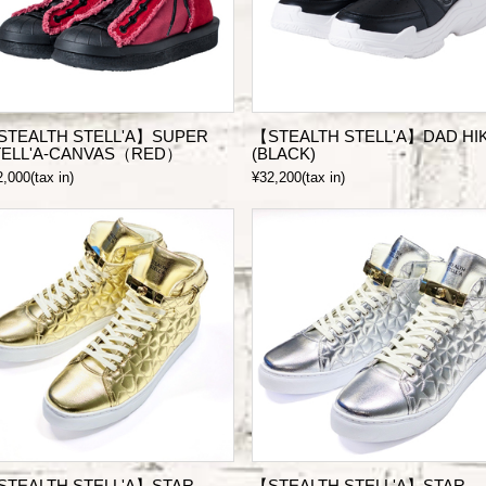
STEALTH STELL'A】SUPER
【STEALTH STELL'A】DAD HI
TELL'A-CANVAS（RED）
(BLACK)
,000(tax in)
¥32,200(tax in)
STEALTH STELL'A】STAR
【STEALTH STELL'A】STAR