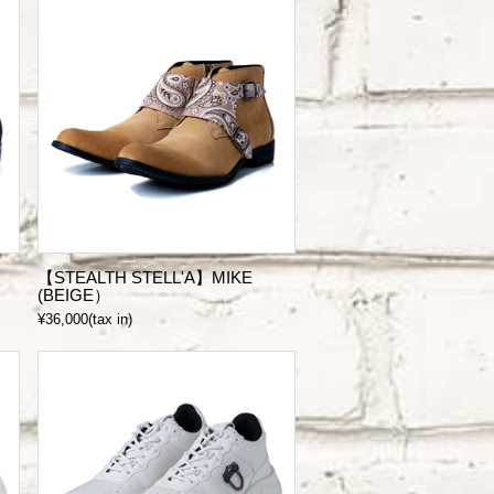
【STEALTH STELL'A】MIKE
(BEIGE）
¥36,000(tax in)