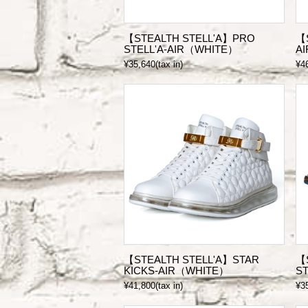
【STEALTH STELL'A】PRO
【
STELL'A-AIR（WHITE）
A
¥35,640(tax in)
¥46
【STEALTH STELL'A】STAR
【
KICKS-AIR（WHITE）
S
¥41,800(tax in)
¥35