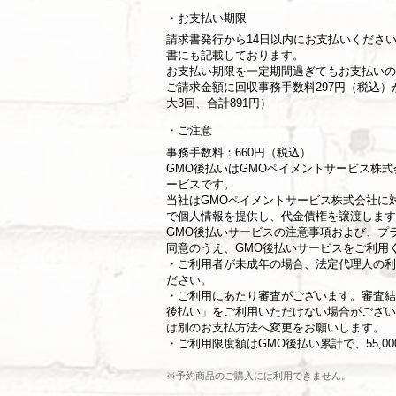
お支払い期限
請求書発行から14日以内にお支払いくださ
書にも記載しております。
お支払い期限を一定期間過ぎてもお支払いの
ご請求金額に回収事務手数料297円（税込
大3回、合計891円）
ご注意
事務手数料：660円（税込）
GMO後払いはGMOペイメントサービス株
ービスです。
当社は
GMOペイメントサービス株式会社
に
で個人情報を提供し、代金債権を譲渡します
GMO後払いサービスの
注意事項
および、
プ
同意のうえ、GMO後払いサービスをご利用
・ご利用者が未成年の場合、法定代理人の利
ださい。
・ご利用にあたり審査がございます。審査結
後払い」をご利用いただけない場合がござい
は別のお支払方法へ変更をお願いします。
・ご利用限度額はGMO後払い累計で、55,0
※予約商品のご購入には利用できません。