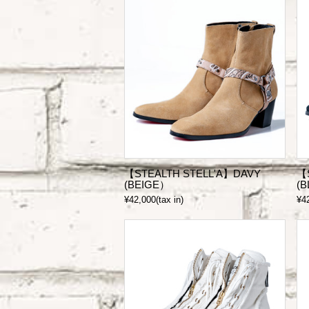
【STEALTH STELL'A】DAVY
【
(BEIGE）
(
¥42,000(tax in)
¥42