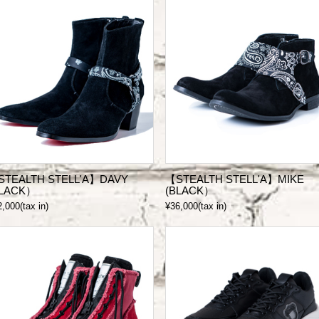
STEALTH STELL'A】DAVY
【STEALTH STELL'A】MIKE
BLACK）
(BLACK）
,000(tax in)
¥36,000(tax in)