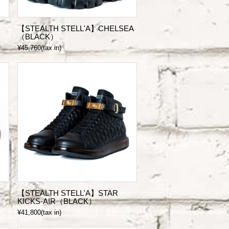
【STEALTH STELL'A】CHELSEA
（BLACK）
¥45,760(tax in)
【STEALTH STELL'A】STAR
KICKS-AIR（BLACK）
¥41,800(tax in)