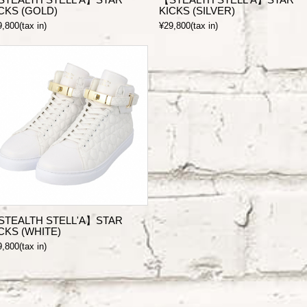
CKS (GOLD)
KICKS (SILVER)
,800(tax in)
¥29,800(tax in)
STEALTH STELL'A】STAR
CKS (WHITE)
,800(tax in)