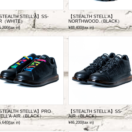
STEALTH STELL'A】SS-
【STEALTH STELL'A】
IR（WHITE）
NORTHWOOD（BLACK）
,200(tax in)
¥48,400(tax in)
STEALTH STELL'A】PRO
【STEALTH STELL'A】SS-
TELL'A-AIR（BLACK）
AIR（BLACK）
,640(tax in)
¥46,200(tax in)