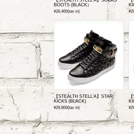
BOOTS (BLACK）
KI
¥26,400(tax in)
¥29
【STEALTH STELL'A】STAR
【
KICKS (BLACK)
KI
¥29,800(tax in)
¥29