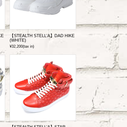
KE
【STEALTH STELL'A】DAD HIKE
(WHITE)
¥32,200(tax in)
【STEALTH STELL'A】STAR