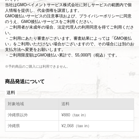
当社は
GMOペイメントサービス株式会社
に対しサービスの範囲内で個
人情報を提供し、代金債権を譲渡します。
GMO後払いサービスの
注意事項
および、
プライバシーポリシー
に同意
のうえ、GMO後払いサービスをご利用ください。
・ご利用者が未成年の場合、法定代理人の利用同意を得てご利用くださ
い。
・ご利用にあたり審査がございます。審査結果によっては「GMO後払
い」をご利用いただけない場合がございますので、その場合には別のお
支払方法へ変更をお願いします。
・ご利用限度額はGMO後払い累計で、55,000円（税込）です。
※予約商品のご購入には利用できません。
商品発送について
送料
対象地域
送料
沖縄県以外
¥880（tax in）
沖縄県
¥2,068（tax in）