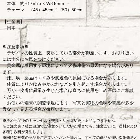
本体 約H17ｍｍ × W8.5mm
チェーン （45）45cm／（50）50cm
【生産国】
日本
※注意事項※
デザインの性質上、突起している部分が御座います。お取り扱い
には十分にお気をつけください。
貴金属は着用する環境によって火傷凍傷の原因になる場合があり
ます。
汗、埃、薬品はくすみや変退色の原因になる場合があります。
体質によりかゆみやかぶれなどを引き起こす場合があります。
万が一皮膚に異常が生じた場合は直ちに使用を止め医師にご相談
ください。
お使いの端末の閲覧環境により、写真と実物の色味や質感が多少
異なって見える場合が御座います。
※決済完了後のキャンセル・交換・サイズ変更・返品はできません。
※ご注文完了後に追加でご注文をいただいた場合でも、注文ごとに、送料および
各種手数料が発生します。
※同時に複数の商品をご注文いただいた場合は、すべての商品が揃い次第発送と