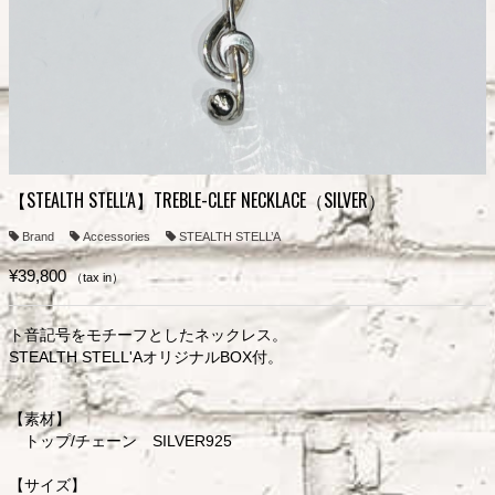
【STEALTH STELL'A】TREBLE-CLEF NECKLACE（SILVER）
Brand
Accessories
STEALTH STELL’A
¥39,800
（tax in）
ト音記号をモチーフとしたネックレス。
STEALTH STELL'AオリジナルBOX付。
【素材】
トップ/チェーン SILVER925
【サイズ】