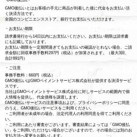
GMO後払いとはお客様の手元に商品が到着した後に代金をお支払い頂
く決済方法です。
全国のコンビニエンスストア、銀行でお支払いいただけます。
お支払い期限
請求書発行から14日以内にお支払いください。お支払い期限は請求書
にも記載しております。
お支払い期限を一定期間過ぎてもお支払いの確認がとれない場合、ご請
求金額に回収事務手数料297円（税込）が加算されます。（最大3回、
合計891円）
ご注意
事務手数料：660円（税込）
GMO後払いはGMOペイメントサービス株式会社が提供する決済サービ
スです。
当社は
GMOペイメントサービス株式会社
に対しサービスの範囲内で個
人情報を提供し、代金債権を譲渡します。
GMO後払いサービスの
注意事項
および、
プライバシーポリシー
に同意
のうえ、GMO後払いサービスをご利用ください。
・ご利用者が未成年の場合、法定代理人の利用同意を得てご利用くださ
い。
・ご利用にあたり審査がございます。審査結果によっては「GMO後払
い」をご利用いただけない場合がございますので、その場合には別のお
支払方法へ変更をお願いします。