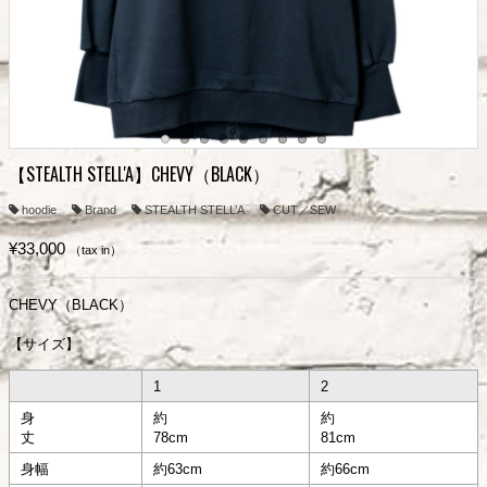
【STEALTH STELL'A】CHEVY（BLACK）
hoodie
Brand
STEALTH STELL’A
CUT／SEW
¥33,000
（tax in）
CHEVY（BLACK）
【サイズ】
1
2
身
約
約
丈
78cm
81cm
身幅
約63cm
約66cm