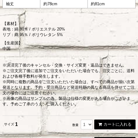
袖丈
約78cm
約81cm
【素材】
表地：綿 80％ / ポリエステル 20%
リブ：綿 95％ / ポリウレタン 5%
【生産国】
中国
※決済完了後のキャンセル・交換・サイズ変更・返品はできません。
※ご注文完了後に追加でご注文をいただいた場合でも、注文ごとに、送料
および各種手数料が発生します。
※同時に複数の商品をご注文いただいた場合は、すべての商品が揃い次第
発送となります。予約・受注商品など発送時期の異なる商品を併せてご注
文の場合にはご注意ください。
※画像の商品はサンプルの為、製品は仕様の変更がある場合がございま
す。予めご了承のうえ、ご購入ください。
1
カートに入れる
サイズ
数量