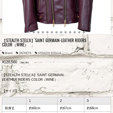
【STEALTH STELL'A】SAINT GERMAIN-LEATHER RIDERS
COLOR（WINE）
Brand
JACKETS
STEALTH STELL’A
¥120,560
（tax in）
【STEALTH STELL'A】SAINT GERMAIN-
LEATHER RIDERS COLOR（WINE）
【サイズ】
1
2
3
前身丈
約60cm
約67cm
約68cm