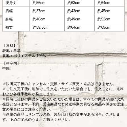
後身丈
約56cm
約63cm
約64cm
肩幅
約37cm
約43cm
約45cm
身幅
約46cm
約49cm
約52cm
袖丈
約59.5cm
約64cm
約65cm
【素材】
表地：羊革
裏地：ポリエステル 100％
【生産国】
中国
※決済完了後のキャンセル・交換・サイズ変更・返品はできません。
※ご注文完了後に追加でご注文をいただいた場合でも、注文ごとに、送料
および各種手数料が発生します。
※同時に複数の商品をご注文いただいた場合は、すべての商品が揃い次第
発送となります。予約・受注商品など発送時期の異なる商品を併せてご注
文の場合にはご注意ください。
※画像の商品はサンプルの為、製品は仕様の変更がある場合がございま
す。予めご了承のうえ、ご購入ください。