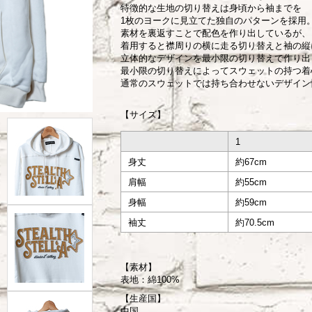
特徴的な生地の切り替えは身頃から袖までを
1枚のヨークに見立てた独自のパターンを採用
素材を裏返すことで配色を作り出しているが、
着用すると襟周りの横に走る切り替えと袖の縦
立体的なデザインを最小限の切り替えで作り出
最小限の切り替えによってスウェットの持つ着
​通常のスウェットでは持ち合わせないデザイ
【サイズ】
1
身丈
約67c
肩幅
約55cm
身幅
約59cm
袖丈
約70.5cm
【素材】
表地：綿100%
【生産国】
中国