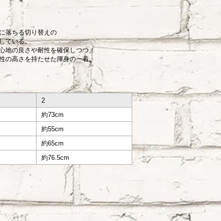
。
に落ちる切り替えの
している。
心地の良さや耐性を確保しつつ、
ン性の高さを持たせた渾身の一着。
2
m
約73cm
約55cm
約65cm
約76.5cm