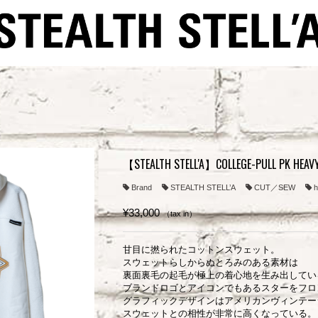
【STEALTH STELL'A】COLLEGE-PULL PK HE
Brand
STEALTH STELL’A
CUT／SEW
h
¥33,000
（tax in）
甘目に撚られたコットンスウェット。
スウェットらしからぬとろみのある素材は
裏面裏毛の起毛が極上の着心地を生み出してい
ブランドロゴとアイコンでもあるスターをフロ
グラフィックデザインはアメリカンヴィンテー
スウェットとの相性が非常に高くなっている。