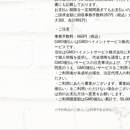
書にも記載しております。
お支払い期限を一定期間過ぎてもお支払いの
ご請求金額に回収事務手数料297円（税込
大3回、合計891円）
ご注意
事務手数料：660円（税込）
GMO後払いはGMOペイメントサービス株
ービスです。
当社は
GMOペイメントサービス株式会社
に
で個人情報を提供し、代金債権を譲渡します
GMO後払いサービスの
注意事項
および、
プ
同意のうえ、GMO後払いサービスをご利用
・ご利用者が未成年の場合、法定代理人の利
ださい。
・ご利用にあたり審査がございます。審査結
後払い」をご利用いただけない場合がござい
は別のお支払方法へ変更をお願いします。
・ご利用限度額はGMO後払い累計で、55,0
※予約商品のご購入には利用できません。