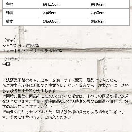
肩幅
約41.5cm
約46cm
身幅
約48cm
約53cm
袖丈
約59.5cm
約63cm
【素材】
シャツ部分：綿100%
スカート部分：ポリエステル100%
【生産国】
中国
※決済完了後のキャンセル・交換・サイズ変更・返品はできません。
※ご注文完了後に追加でご注文をいただいた場合でも、注文ごとに、送料
および各種手数料が発生します。
※同時に複数の商品をご注文いただいた場合は、すべての商品が揃い次第
発送となります。予約・受注商品など発送時期の異なる商品を併せてご注
文の場合にはご注意ください。
※画像の商品はサンプルの為、製品は仕様の変更がある場合がございま
す。予めご了承のうえ、ご購入ください。