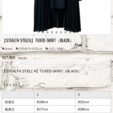
【STEALTH STELL'A】TUXED-SKIRT（BLACK）
Brand
STEALTH STELL’A
CUT／SEW
¥27,800
（tax in）
【STEALTH STELL'A】TUXED-SKIRT（BLACK）
【サイズ】
1
2
前身丈
約48cm
約51cm
後身丈
約77cm
約80cm