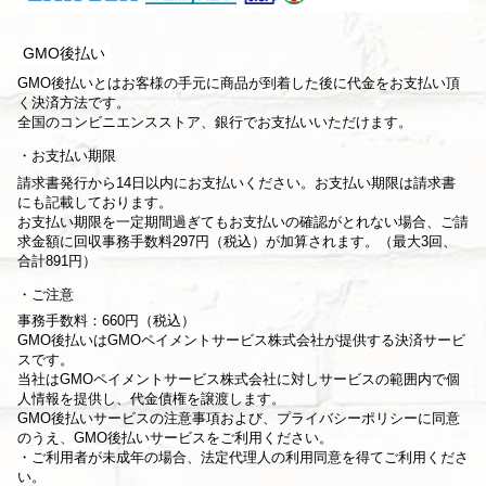
GMO後払い
GMO後払いとはお客様の手元に商品が到着した後に代金をお支払い頂
く決済方法です。
全国のコンビニエンスストア、銀行でお支払いいただけます。
お支払い期限
請求書発行から14日以内にお支払いください。お支払い期限は請求書
にも記載しております。
お支払い期限を一定期間過ぎてもお支払いの確認がとれない場合、ご請
求金額に回収事務手数料297円（税込）が加算されます。（最大3回、
合計891円）
ご注意
事務手数料：660円（税込）
GMO後払いはGMOペイメントサービス株式会社が提供する決済サービ
スです。
当社は
GMOペイメントサービス株式会社
に対しサービスの範囲内で個
人情報を提供し、代金債権を譲渡します。
GMO後払いサービスの
注意事項
および、
プライバシーポリシー
に同意
のうえ、GMO後払いサービスをご利用ください。
・ご利用者が未成年の場合、法定代理人の利用同意を得てご利用くださ
い。