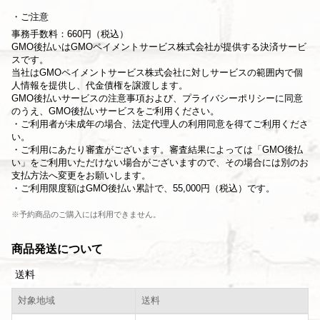
ご注意
事務手数料：660円（税込）
GMO後払いはGMOペイメントサービス株式会社が提供する決済サービ
スです。
当社は
GMOペイメントサービス株式会社
に対しサービスの範囲内で個
人情報を提供し、代金債権を譲渡します。
GMO後払いサービスの
注意事項
および、
プライバシーポリシー
に同意
のうえ、GMO後払いサービスをご利用ください。
・ご利用者が未成年の場合、法定代理人の利用同意を得てご利用くださ
い。
・ご利用にあたり審査がございます。審査結果によっては「GMO後払
い」をご利用いただけない場合がございますので、その場合には別のお
支払方法へ変更をお願いします。
・ご利用限度額はGMO後払い累計で、55,000円（税込）です。
※予約商品のご購入には利用できません。
商品発送について
送料
対象地域
送料