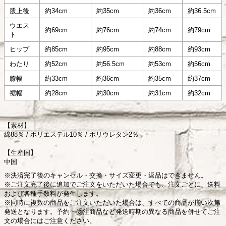
股上後
約34cm
約35cm
約36cm
約36.5cm
ウエス
約69cm
約76cm
約74cm
約79cm
ト
ヒップ
約85cm
約95cm
約88cm
約93cm
わたり
約52cm
約56.5cm
約53cm
約56cm
膝幅
約33cm
約36cm
約35cm
約37cm
裾幅
約28cm
約30cm
約31cm
約32cm
【素材】
綿88％ / ポリエステル10％ / ポリウレタン2％
【生産国】
中国
※決済完了後のキャンセル・交換・サイズ変更・返品はできません。
※ご注文完了後に追加でご注文をいただいた場合でも、注文ごとに、送料
および各種手数料が発生します。
※同時に複数の商品をご注文いただいた場合は、すべての商品が揃い次第
発送となります。予約・受注商品など発送時期の異なる商品を併せてご注
文の場合にはご注意ください。