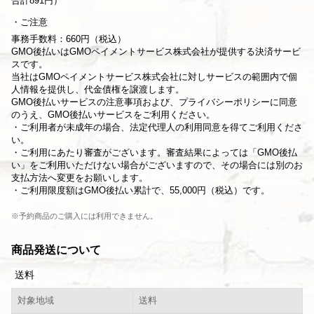
合計891円）
ご注意
事務手数料：660円（税込）
GMO後払いはGMOペイメントサービス株式会社が提供する決済サービ
スです。
当社は
GMOペイメントサービス株式会社
に対しサービスの範囲内で個
人情報を提供し、代金債権を譲渡します。
GMO後払いサービスの
注意事項
および、
プライバシーポリシー
に同意
のうえ、GMO後払いサービスをご利用ください。
・ご利用者が未成年の場合、法定代理人の利用同意を得てご利用くださ
い。
・ご利用にあたり審査がございます。審査結果によっては「GMO後払
い」をご利用いただけない場合がございますので、その場合には別のお
支払方法へ変更をお願いします。
・ご利用限度額はGMO後払い累計で、55,000円（税込）です。
※予約商品のご購入には利用できません。
商品発送について
送料
対象地域
送料