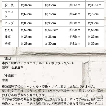
股上後
約34cm
約35cm
約36cm
約36.5cm
ウエス
約69cm
約76cm
約74cm
約79cm
ト
ヒップ
約85cm
約95cm
約88cm
約93cm
わたり
約52cm
約56.5cm
約53cm
約56cm
膝幅
約33cm
約36cm
約35cm
約37cm
裾幅
約28cm
約30cm
約31cm
約32cm
【素材】
本体：綿88％ / ポリエステル10％ / ポリウレタン2％
別布：合成皮革
【生産国】
中国
※決済完了後のキャンセル・交換・サイズ変更・返品はできません。
※ご注文完了後に追加でご注文をいただいた場合でも、注文ごとに、送料
および各種手数料が発生します。
※同時に複数の商品をご注文いただいた場合は、すべての商品が揃い次第
発送となります。予約・受注商品など発送時期の異なる商品を併せてご注