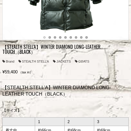
【STEALTH STELL'A】WINTER DIAMOND LONG-LEATHER
TOUCH（BLACK）
Brand
STEALTH STELL’A
JACKETS
COATS
¥59,400
（tax in）
【STEALTH STELL'A】WINTER DIAMOND LONG-
LEATHER TOUCH（BLACK）
【サイズ】
1
2
3
着丈中
約66cm
約68cm
約69cm