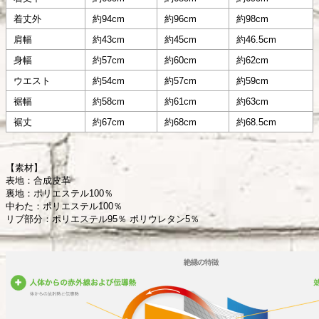
着丈外
約94cm
約96cm
約98cm
肩幅
約43cm
約45cm
約46.5cm
身幅
約57cm
約60cm
約62cm
ウエスト
約54cm
約57cm
約59cm
裾幅
約58cm
約61cm
約63cm
裾丈
約67cm
約68cm
約68.5cm
【素材】
表地：合成皮革
裏地：ポリエステル100％
中わた：ポリエステル100％
リブ部分：ポリエステル95％ ポリウレタン5％