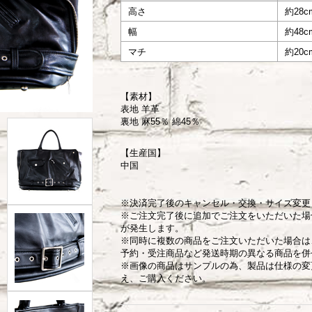
高さ
約28c
幅
約48c
マチ
約20c
【素材】
表地 羊革
裏地 麻55％ 綿45％
【生産国】
中国
※決済完了後のキャンセル・交換・サイズ変更
※ご注文完了後に追加でご注文をいただいた場
が発生します。
※同時に複数の商品をご注文いただいた場合は
予約・受注商品など発送時期の異なる商品を併
※画像の商品はサンプルの為、製品は仕様の変
え、ご購入ください。