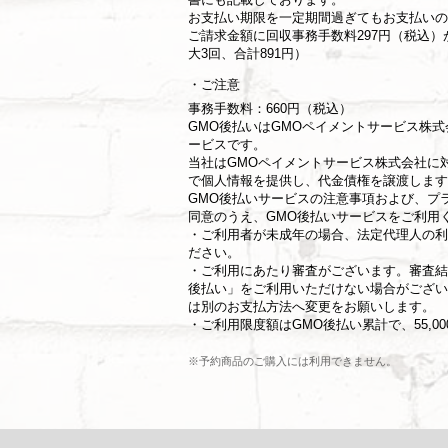
お支払い期限を一定期間過ぎてもお支払いの
ご請求金額に回収事務手数料297円（税込
大3回、合計891円）
ご注意
事務手数料：660円（税込）
GMO後払いはGMOペイメントサービス株
ービスです。
当社は
GMOペイメントサービス株式会社
に
で個人情報を提供し、代金債権を譲渡します
GMO後払いサービスの
注意事項
および、
プ
同意のうえ、GMO後払いサービスをご利用
・ご利用者が未成年の場合、法定代理人の利
ださい。
・ご利用にあたり審査がございます。審査結
後払い」をご利用いただけない場合がござい
は別のお支払方法へ変更をお願いします。
・ご利用限度額はGMO後払い累計で、55,0
※予約商品のご購入には利用できません。