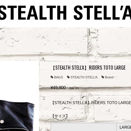
【STEALTH STELL'A】RIDERS TOTO LARGE
BAGS
STEALTH STELL’A
Brand
¥49,800
（tax in）
【STEALTH STELL'A】RIDERS TOTO LARG
【サイズ】
LARG