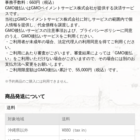
事務手数料：660円（税込）
GMO後払いはGMOペイメントサービス株式会社が提供する決済サービ
スです。
当社は
GMOペイメントサービス株式会社
に対しサービスの範囲内で個
人情報を提供し、代金債権を譲渡します。
GMO後払いサービスの
注意事項
および、
プライバシーポリシー
に同意
のうえ、GMO後払いサービスをご利用ください。
・ご利用者が未成年の場合、法定代理人の利用同意を得てご利用くださ
い。
・ご利用にあたり審査がございます。審査結果によっては「GMO後払
い」をご利用いただけない場合がございますので、その場合には別のお
支払方法へ変更をお願いします。
・ご利用限度額はGMO後払い累計で、55,000円（税込）です。
※予約商品のご購入には利用できません。
商品発送について
送料
対象地域
送料
沖縄県以外
¥880（tax in）