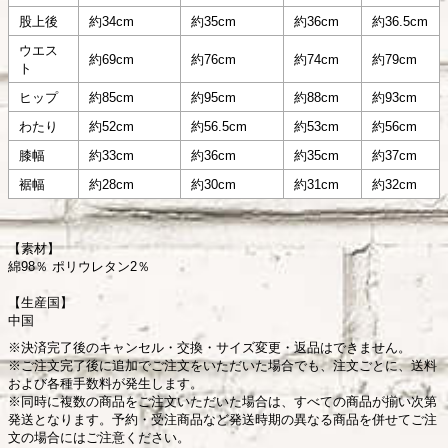
股上後
約34cm
約35cm
約36cm
約36.5cm
ウエス
約69cm
約76cm
約74cm
約79cm
ト
ヒップ
約85cm
約95cm
約88cm
約93cm
わたり
約52cm
約56.5cm
約53cm
約56cm
膝幅
約33cm
約36cm
約35cm
約37cm
裾幅
約28cm
約30cm
約31cm
約32cm
【素材】
綿98％ ポリウレタン2％
【生産国】
中国
※決済完了後のキャンセル・交換・サイズ変更・返品はできません。
※ご注文完了後に追加でご注文をいただいた場合でも、注文ごとに、送料
および各種手数料が発生します。
※同時に複数の商品をご注文いただいた場合は、すべての商品が揃い次第
発送となります。予約・受注商品など発送時期の異なる商品を併せてご注
文の場合にはご注意ください。