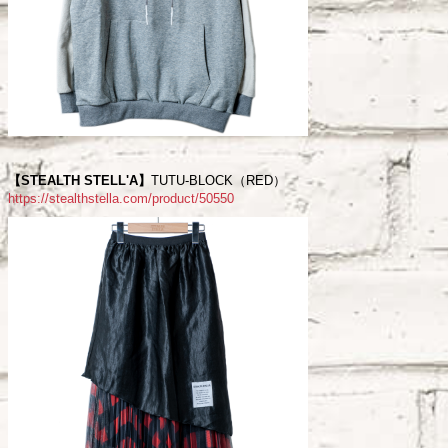
【STEALTH STELL'A】
TUTU-BLOCK（RED）
https://stealthstella.com/product/50550