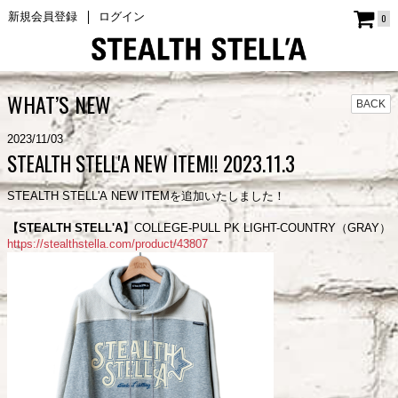
新規会員登録
ログイン
0
WHAT’S NEW
BACK
2023/11/03
STEALTH STELL'A NEW ITEM!! 2023.11.3
STEALTH STELL'A NEW ITEMを追加いたしました！
【STEALTH STELL'A】
COLLEGE-PULL PK LIGHT-COUNTRY（GRAY）
https://stealthstella.com/product/43807