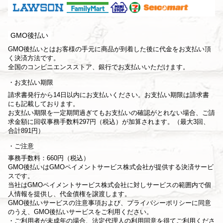
GMO後払い
GMO後払いとはお客様の手元に商品が到着した後に代金をお支払い頂
く決済方法です。
全国のコンビニエンスストア、銀行でお支払いいただけます。
お支払い期限
請求書発行から14日以内にお支払いください。お支払い期限は請求書
にも記載しております。
お支払い期限を一定期間過ぎてもお支払いの確認がとれない場合、ご請
求金額に回収事務手数料297円（税込）が加算されます。（最大3回、
合計891円）
ご注意
事務手数料：660円（税込）
GMO後払いはGMOペイメントサービス株式会社が提供する決済サービ
スです。
当社は
GMOペイメントサービス株式会社
に対しサービスの範囲内で個
人情報を提供し、代金債権を譲渡します。
GMO後払いサービスの
注意事項
および、
プライバシーポリシー
に同意
のうえ、GMO後払いサービスをご利用ください。
・ご利用者が未成年の場合、法定代理人の利用同意を得てご利用くださ