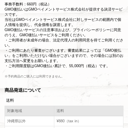
事務手数料：660円（税込）
GMO後払いはGMOペイメントサービス株式会社が提供する決済サービ
スです。
当社は
GMOペイメントサービス株式会社
に対しサービスの範囲内で個
人情報を提供し、代金債権を譲渡します。
GMO後払いサービスの
注意事項
および、
プライバシーポリシー
に同意
のうえ、GMO後払いサービスをご利用ください。
・ご利用者が未成年の場合、法定代理人の利用同意を得てご利用くださ
い。
・ご利用にあたり審査がございます。審査結果によっては「GMO後払
い」をご利用いただけない場合がございますので、その場合には別のお
支払方法へ変更をお願いします。
・ご利用限度額はGMO後払い累計で、55,000円（税込）です。
※予約商品のご購入には利用できません。
商品発送について
送料
対象地域
送料
沖縄県以外
¥880（tax in）